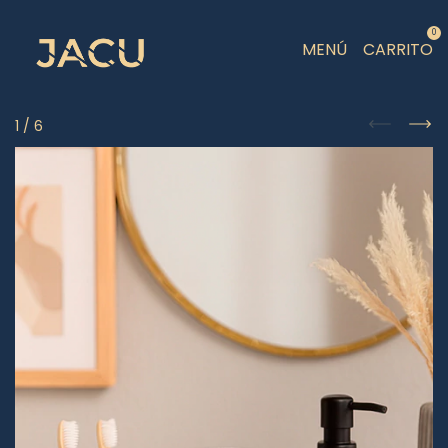
0
MENÚ
CARRITO
1
/
6