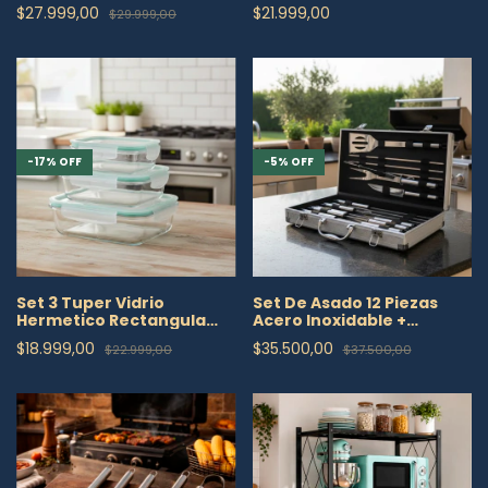
Domesticos
Horno Frezzer S M Xl
$27.999,00
$21.999,00
$29.999,00
-
17
%
OFF
-
5
%
OFF
Set 3 Tuper Vidrio
Set De Asado 12 Piezas
Hermetico Rectangula
Acero Inoxidable +
Horno Frezzer S M Xl
Maletín Aluminio
$18.999,00
$35.500,00
$22.999,00
$37.500,00