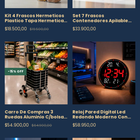
Kit 4 Frascos Hermeticos
Set 7 Frascos
Plastico Tapa Hermetica
Contenedores Apilable
Apilables
Tapa Hermetica Libre Bpa
$18.500,00
$33.900,00
$19.500,00
-
15
%
OFF
Carro De Compras 3
Reloj Pared Digital Led
Ruedas Aluminio C/bolsa
Redondo Moderno Con
Plegable Plateado
Control Remoto
$54.900,00
$58.950,00
$64.900,00