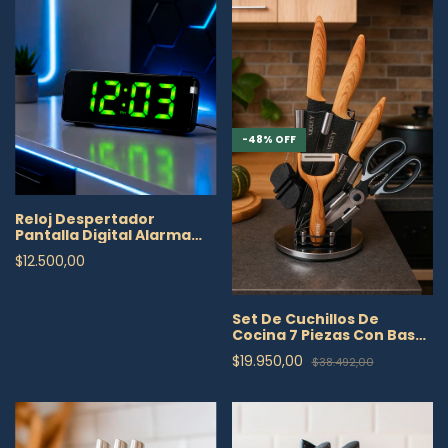
-
48
%
OFF
Reloj Despertador
Pantalla Digital Alarma
Temperatura Lcd
$12.500,00
Set De Cuchillos De
Cocina 7 Piezas Con Base
Giratoria
$19.950,00
$38.492,00