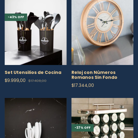
-
43
%
OFF
Set Utensilios de Cocina
Reloj con Números
Romanos Sin Fondo
$9.999,00
$17.408,00
$17.344,00
-
37
%
OFF