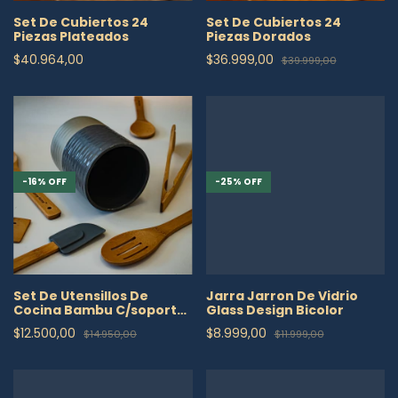
Set De Cubiertos 24
Set De Cubiertos 24
Piezas Plateados
Piezas Dorados
$40.964,00
$36.999,00
$39.999,00
-
16
%
OFF
-
25
%
OFF
Set De Utensillos De
Jarra Jarron De Vidrio
Cocina Bambu C/soporte
Glass Design Bicolor
De Ceramica
$12.500,00
$8.999,00
$14.950,00
$11.999,00