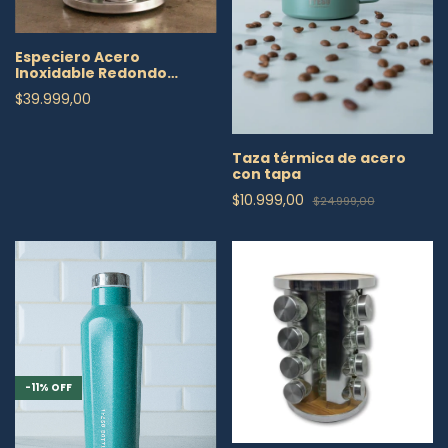
Especiero Acero
Inoxidable Redondo
Giratorio 16 Frascos
$39.999,00
Taza térmica de acero
con tapa
$10.999,00
$24.999,00
-
11
%
OFF