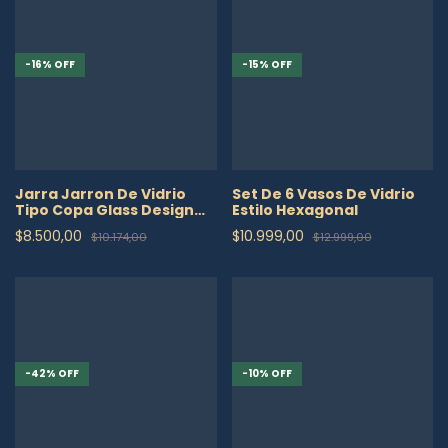
-
16
%
OFF
-
15
%
OFF
Jarra Jarron De Vidrio
Set De 6 Vasos De Vidrio
Tipo Copa Glass Design
Estilo Hexagonal
Gris
$8.500,00
$10.999,00
$10.174,00
$12.999,00
-
42
%
OFF
-
10
%
OFF