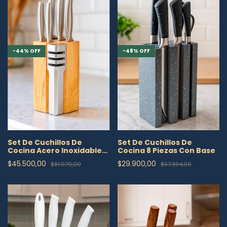
-
44
%
OFF
-
48
%
OFF
Set De Cuchillos De
Set De Cuchillos De
Cocina Acero Inoxidable
Cocina 8 Piezas Con Base
Base De Madera
$45.500,00
$29.900,00
$81.070,00
$57.394,00