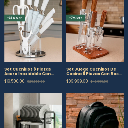
-
35
%
OFF
-
7
%
OFF
Set Cuchillos 8 Piezas
Set Juego Cuchillos De
Acero Inoxidable Con
Cocina 6 Piezas Con Base
Base Giratoria
Transparente
$19.500,00
$39.999,00
$29.999,00
$42.999,00