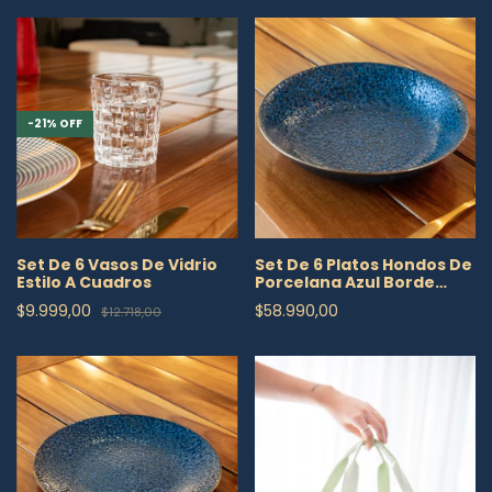
-
21
%
OFF
Set De 6 Vasos De Vidrio
Set De 6 Platos Hondos De
Estilo A Cuadros
Porcelana Azul Borde
Dorado
$9.999,00
$58.990,00
$12.718,00