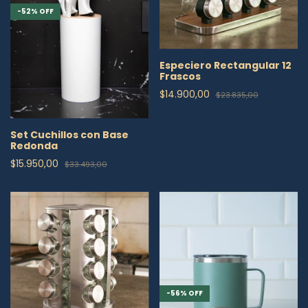
-
52
%
OFF
Especiero Rectangular 12
Frascos
$14.900,00
$23.835,00
Set Cuchillos con Base
Redonda
$15.950,00
$33.493,00
-
56
%
OFF