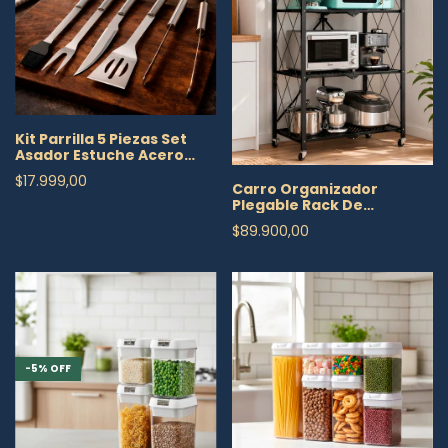
Kit Parrilla 5 Piezas Set
Asador Estuche Acero
Inoxidable
$17.999,00
Carro Organizador
Plegable Rack De
Almacenamiento 4
$89.900,00
Niveles
-
5
%
OFF