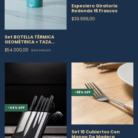
Especiero Giratorio
Redondo 16 Frascos
$39.999,00
Set BOTELLA TÉRMICA
GEOMÉTRICA + TAZA
TÉRMICA CON BASE DE
$54.000,00
$60.949,00
MADERA
-
38
%
OFF
-
44
%
OFF
Set 16 Cubiertos Con
Mango De Madera