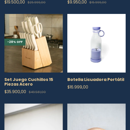
$19.500,00
$9.950,00
$25.999,00
$15.999,00
-
28
%
OFF
Set Juego Cuchillos 15
Botella Licuadora Portátil
Piezas Acero
$16.999,00
$35.900,00
$49.581,00