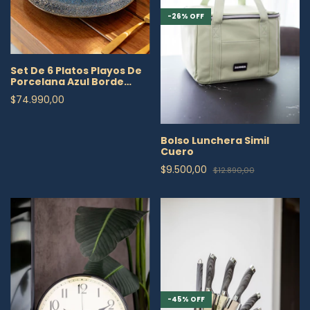
-
26
%
OFF
Set De 6 Platos Playos De
Porcelana Azul Borde
Dorado
$74.990,00
Bolso Lunchera Simil
Cuero
$9.500,00
$12.890,00
-
45
%
OFF