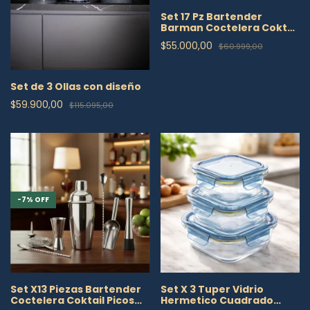
Set 17 Pz Bartender
Barman Coctelera Coktail
Picos Domestico
$55.000,00
$60.999,00
Set de 3 Ollas con diseño
$59.900,00
$115.095,00
-
7
%
OFF
Set X13 Piezas Bartender
Set X 3 Tuper Vidrio
Coctelera Coktail Picos
Hermetico Cuadrado