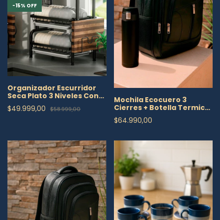
-
15
%
OFF
Organizador Escurridor
Seca Plato 3 Niveles Con
Mochila Ecocuero 3
Cubiertero
Cierres + Botella Termica
$49.999,00
$58.999,00
500ml De Regalo
$64.990,00