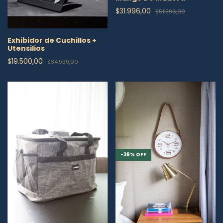
$31.996,00
$51.596,00
Exhibidor de Cuchillos +
Utensilios
$19.500,00
$34.999,00
-
38
%
OFF