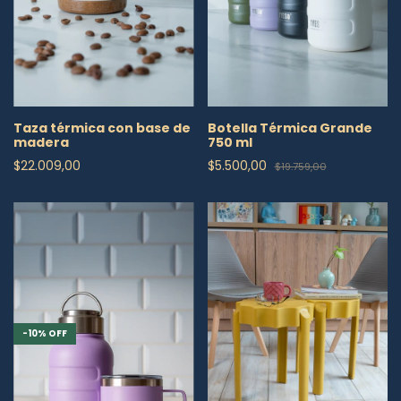
Taza térmica con base de
Botella Térmica Grande
madera
750 ml
$22.009,00
$5.500,00
$19.759,00
-
10
%
OFF