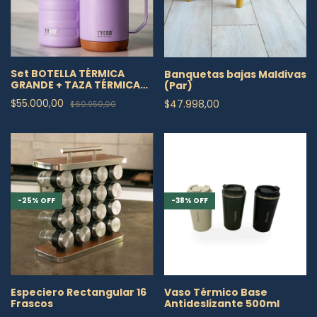
Set BOTELLA TÉRMICA
Banquetas bajas Maldivas
GRANDE + TAZA TÉRMICA
(Par)
CON BASE DE MADERA
$55.000,00
$47.998,00
$60.950,00
-
25
%
OFF
-
38
%
OFF
Especiero Rectangular 16
Vaso Térmico Base
Frascos
Antideslizante 500ml