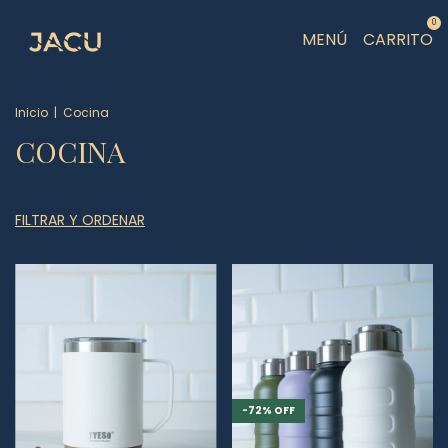
0
MENÚ
CARRITO
Inicio
|
Cocina
COCINA
FILTRAR Y ORDENAR
-
72
%
OFF