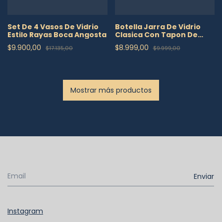
Set De 4 Vasos De Vidrio
Botella Jarra De Vidrio
Estilo Rayas Boca Angosta
Clasica Con Tapon De
Corcho 1700 Ml
$9.900,00
$8.999,00
$17.135,00
$9.999,00
Mostrar más productos
Instagram