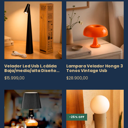
Velador Led Usb L.cálida
Lampara Velador Hongo 3
Baja/media/alta Diseño
Tonos Vintage Usb
Deco Premium
$15.999,00
$28.900,00
-
25
%
OFF