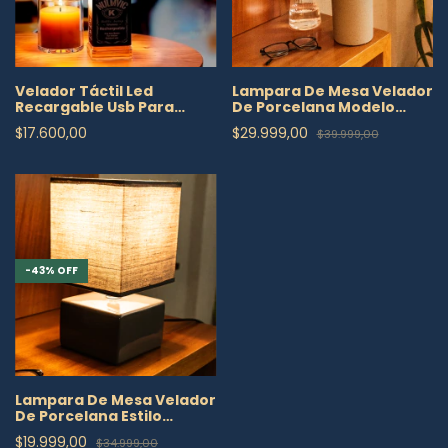
Velador Táctil Led
Lampara De Mesa Velador
Recargable Usb Para
De Porcelana Modelo
Botella Luz Regulable
Esfera
$17.600,00
$29.999,00
$39.999,00
-
43
%
OFF
Lampara De Mesa Velador
De Porcelana Estilo
Design Gris
$19.999,00
$34.999,00