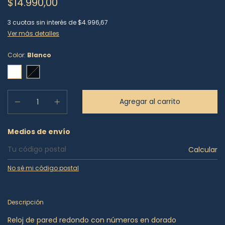
$14.990,00
3
cuotas sin interés de
$4.996,67
Ver más detalles
Color:
Blanco
Entregas para el CP:
Medios de envío
Calcular
No sé mi código postal
Descripción
Reloj de pared redondo con números en dorado